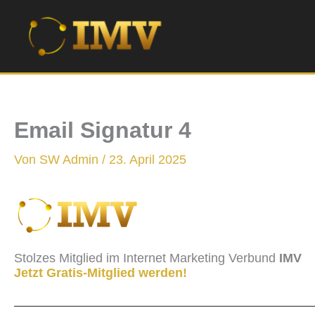
Zum
Inhalt
springen
Email Signatur 4
Von
SW Admin
/
23. April 2025
Stolzes Mitglied im Internet Marketing Verbund
IMV
Jetzt Gratis-Mitglied werden!