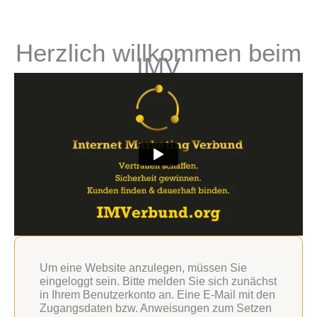
Zum
Inhalt
springen
Herzlich willkommen beim
IMV
Um eine Website anzulegen, müssen Sie
eingeloggt sein. Bitte melden Sie sich zunächst
in Ihrem Benutzerkonto an. Eine E-Mail mit den
Zugangsdaten bzw. Anweisungen zum Setzen